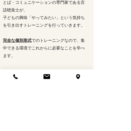
とば・コミュニケーションの専門家である言
語聴覚士が、
子どもの興味「やってみたい」という気持ち
を引き出すトレーニングを行っていきます。
完全な個別形式
でのトレーニングなので、集
中できる環境でこれからに必要なことを学べ
ます。
料金・時間割
【募集要項】
対象：年長児
日時：平日：10時～11時
11時～12時